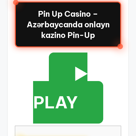
Pin Up Casino –
Azərbaycanda onlayn
kazino Pin-Up
▶️
PLAY