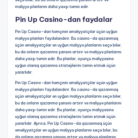
maliyyə planlarını daha yaxşı təmin edir.
Pin Up Casino-dan faydalar
Pin Up Casino-dan həmçinin əməliyyatçılar üçün uyğun
maliyyə planları faydalandırır. Bu casino-da qazanmaq
üçün əməliyyatçılar ən uyğun maliyyə planlarını seçə bilər,
bu da onların qazanma şansını artırır və maliyyə planlarını
daha yaxşı təmin edir. Bu planlar, oyunçu maliyyəsinə
uyğun olaraq qazanma stratejilerini təmin etmək üçün
yararlıdır.
Pin Up Casino-dan həmçinin əməliyyatçılar üçün uyğun
maliyyə planları faydalandırır. Bu casino-da qazanmaq
üçün əməliyyatçılar ən uyğun maliyyə planlarını seçə bilər,
bu da onların qazanma şansını artırır və maliyyə planlarını
daha yaxşı təmin edir. Bu planlar, oyunçu maliyyəsinə
uyğun olaraq qazanma stratejilerini təmin etmək üçün
yararlıdır. Ayrıca, Pin Up Casino-da qazanmaq üçün
əməliyyatçılar ən uyğun maliyyə planlarını seçə bilər, bu
da onların qazanma şansını artırır və maliyyə planlarını