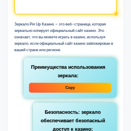
Up Казино
Зеркало Pin Up Казино – это веб-страница, которая
зеркально копирует официальный сайт казино. Это
означает, что вы можете играть в казино, используя
зеркало, если официальный сайт казино заблокирован в
вашей стране или регионе.
Преимущества использования
зеркала:
Copy
Безопасность: зеркало
обеспечивает безопасный
доступ к казино;