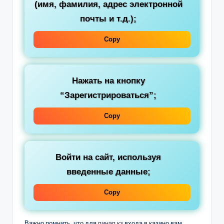
(имя, фамилия, адрес электронной
почты и т.д.);
Copy
Нажать на кнопку
“Зарегистрироваться”;
Copy
Войти на сайт, используя
введенные данные;
Copy
Важно помнить, что для
пинап кз
входа в казино вам