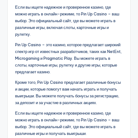
Если вы ищете надежное и проверенное казино, где
можно играть в онлайн-режиме, то Pin Up Casino – ваш
выбор. Это официальный сайт, где вы можете играть в
различные игры, включая слоты, карточные игры и
рулетку.
Pin Up Casino – это казино, которое предлагает широкий
спектр игр от известных разработчиков, таких как NetEnt,
Microgaming и Pragmatic Play. Вы можете играть в
слоты, карточные игры, рулетку и другие игры, которые
предлагает казино.
Кроме того, Pin Up Casino предлагает различные бонусы
и акции, которые помогут вам начать играть и получать
выигрыши. Вы можете получать бонусы за регистрацию,
за депозит и за участие в различных акциях.
Если вы ищете надежное и проверенное казино, где
можно играть в онлайн-режиме, то Pin Up Casino – ваш
выбор. Это официальный сайт, где вы можете играть в
различные игры и получать выигрыши.