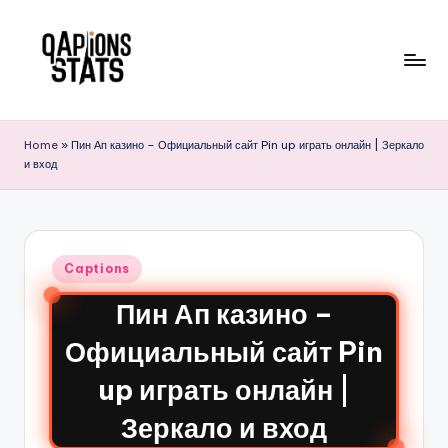
Skip
to
content
Home
»
Пин Ап казино – Официальный сайт Pin up играть онлайн | Зеркало
и вход
Captions
Пин Ап казино –
Официальный сайт Pin
up играть онлайн |
Зеркало и вход