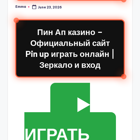
Emma
June 23, 2026
Пин Ап казино –
Официальный сайт
Pin up играть онлайн |
Зеркало и вход
▶️
ИГРАТЬ