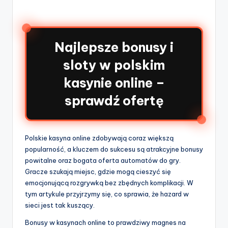
Najlepsze bonusy i
sloty w polskim
kasynie online –
sprawdź ofertę
Polskie kasyna online zdobywają coraz większą
popularność, a kluczem do sukcesu są atrakcyjne bonusy
powitalne oraz bogata oferta automatów do gry.
Gracze szukają miejsc, gdzie mogą cieszyć się
emocjonującą rozgrywką bez zbędnych komplikacji. W
tym artykule przyjrzymy się, co sprawia, że hazard w
sieci jest tak kuszący.
Bonusy w kasynach online to prawdziwy magnes na