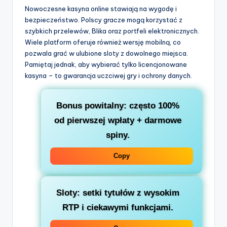
Nowoczesne kasyna online stawiają na wygodę i
bezpieczeństwo. Polscy gracze mogą korzystać z
szybkich przelewów, Blika oraz portfeli elektronicznych.
Wiele platform oferuje również wersję mobilną, co
pozwala grać w ulubione sloty z dowolnego miejsca.
Pamiętaj jednak, aby wybierać tylko licencjonowane
kasyna – to gwarancja uczciwej gry i ochrony danych.
Bonus powitalny: często 100%
od pierwszej wpłaty + darmowe
spiny.
Copy
Sloty: setki tytułów z wysokim
RTP i ciekawymi funkcjami.