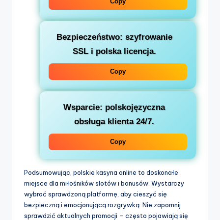
Copy
Bezpieczeństwo: szyfrowanie
SSL i polska licencja.
Copy
Wsparcie: polskojęzyczna
obsługa klienta 24/7.
Copy
Podsumowując, polskie kasyna online to doskonałe
miejsce dla miłośników slotów i bonusów. Wystarczy
wybrać sprawdzoną platformę, aby cieszyć się
bezpieczną i emocjonującą rozgrywką. Nie zapomnij
sprawdzić aktualnych promocji – często pojawiają się