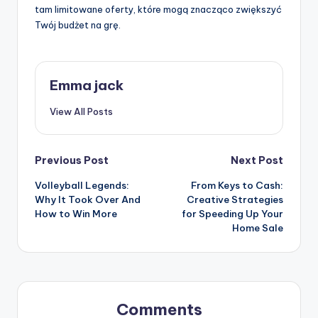
tam limitowane oferty, które mogą znacząco zwiększyć
Twój budżet na grę.
Emma jack
View All Posts
Previous Post
Next Post
Volleyball Legends:
From Keys to Cash:
Why It Took Over And
Creative Strategies
How to Win More
for Speeding Up Your
Home Sale
Comments