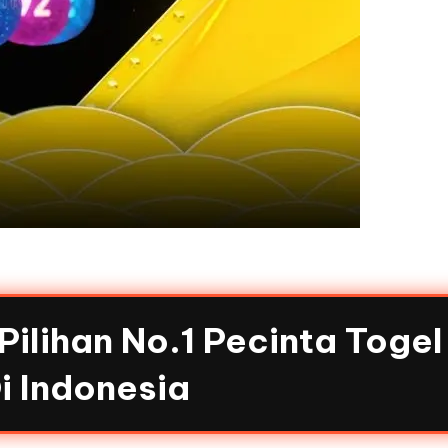
ilihan No.1 Pecinta Togel
i Indonesia