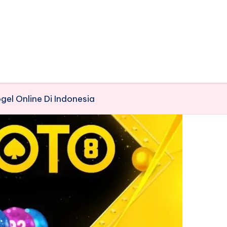
gel Online Di Indonesia