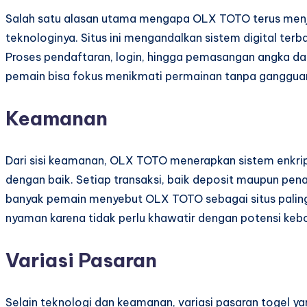
Salah satu alasan utama mengapa OLX TOTO terus menja
teknologinya. Situs ini mengandalkan sistem digital t
Proses pendaftaran, login, hingga pemasangan angka dap
pemain bisa fokus menikmati permainan tanpa gangguan
Keamanan
Dari sisi keamanan, OLX TOTO menerapkan sistem enkrip
dengan baik. Setiap transaksi, baik deposit maupun pena
banyak pemain menyebut OLX TOTO sebagai situs paling 
nyaman karena tidak perlu khawatir dengan potensi keb
Variasi Pasaran
Selain teknologi dan keamanan, variasi pasaran togel y