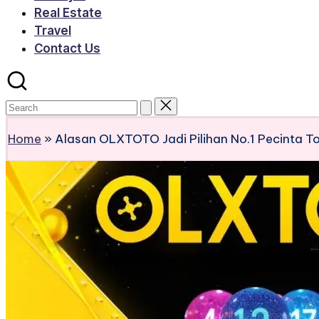
Real Estate
Travel
Contact Us
Home
»
Alasan OLXTOTO Jadi Pilihan No.1 Pecinta To