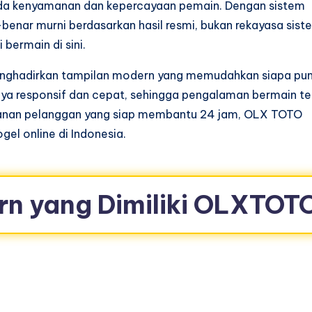
pada kenyamanan dan kepercayaan pemain. Dengan sistem
-benar murni berdasarkan hasil resmi, bukan rekayasa siste
bermain di sini.
enghadirkan tampilan modern yang memudahkan siapa pun
ya responsif dan cepat, sehingga pengalaman bermain te
yanan pelanggan yang siap membantu 24 jam, OLX TOTO
el online di Indonesia.
rn yang Dimiliki OLXTOT