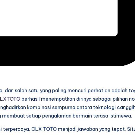
a, dan salah satu yang paling mencuri perhatian adalah to
LXTOTO
berhasil menempatkan dirinya sebagai pilihan n
menghadirkan kombinasi sempurna antara teknologi canggih
ng membuat setiap pengalaman bermain terasa istimewa.
i terpercaya, OLX TOTO menjadi jawaban yang tepat. Situ