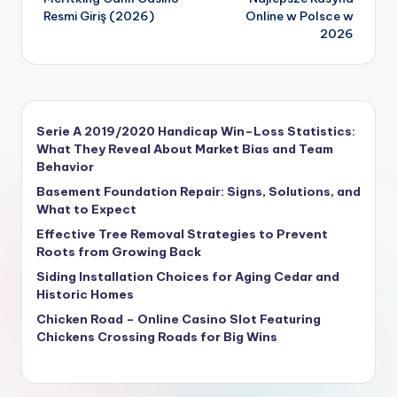
Resmi Giriş (2026)
Online w Polsce w
2026
Serie A 2019/2020 Handicap Win–Loss Statistics:
What They Reveal About Market Bias and Team
Behavior
Basement Foundation Repair: Signs, Solutions, and
What to Expect
Effective Tree Removal Strategies to Prevent
Roots from Growing Back
Siding Installation Choices for Aging Cedar and
Historic Homes
Chicken Road – Online Casino Slot Featuring
Chickens Crossing Roads for Big Wins