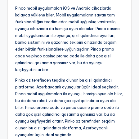
Pinco mobil uygulamaları iOS və Android cihazlarda
kolayca yüklənə bilər. Mobil uygulamaların saytın tam
funksionallığını təqdim edən mobil uyğunluq vasitəsilə,
oyunçu cihazında da həmişə oyun ola bilər. Pinco casino
mobil uygulamaları ilə oyunçu, qızıl qalındırıcı oyunları,
banko sistemini və qazanma təkibini cihazında təqdim
edən bütün funksionallərə uyğunlaşdırır. Pinco promo
code və pinco casino promo code ilə daha çox qızıl
qalındırıcı qazanma şansınız var, bu da oyunçu
kəşfiyyətini artırır.
Pinko az tərəfindən təqdim olunan bu qızıl qalındırıcı
platforma, Azərbaycanlı oyunçular üçün ideal seçimdir.
Pinco mobil uygulamaları ilə oyunçu, həmişə oyun ola bilər,
bu da daha rahat və daha çox qızıl qalındırıcı oyun ola
bilər. Pinco promo code və pinco casino promo code ilə
daha çox qızıl qalındırıcı qazanma şansınız var, bu da
oyunçu kəşfiyyətini artırır. Pinko az tərəfindən təqdim
olunan bu qızıl qalındırıcı platforma, Azərbaycanlı
oyunçular üçün ideal seçimdir.