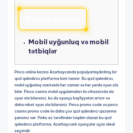
Содержимое
Mobil uyğunluq və mobil
tətbiqlər
Pinco online kazino Azərbaycanda populyarlaşdırılmış bir
qızıl qalındırıcı platforma kimi tanınır. Bu qızıl qalındırıcı,
mobil uyğunluq vasitəsilə her zaman və her yerdə oyun ola
bilər. Pinco casino mobil uygulamaları ilə cihazınızda da
oyun ola bilərsiniz, bu da oyunçu kəşfiyyətini artırır və
daha rahat oyun ola bilərsiniz. Pinco promo code və pinco
casino promo code ilə daha çox qızıl qalındırıcı qazanma
şansınız var. Pinko az tərəfindən təqdim olunan bu qızıl
qalındırıcı platforma, Azərbaycanlı oyunçular üçün ideal
seçimdir.