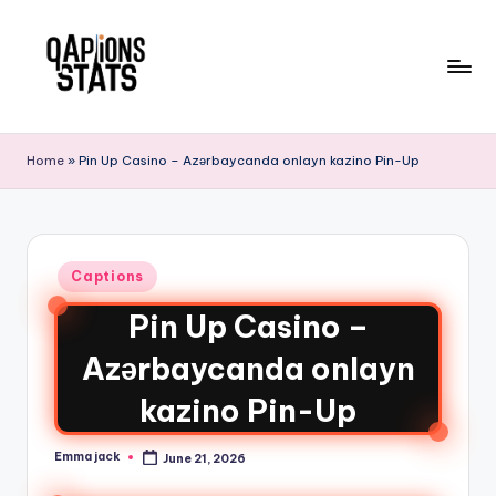
Skip
to
content
Home
»
Pin Up Casino – Azərbaycanda onlayn kazino Pin-Up
Captions
Pin Up Casino –
Azərbaycanda onlayn
kazino Pin-Up
Emma jack
June 21, 2026