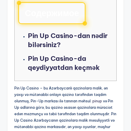
Содержимое
Pin Up Casino-dan nədir
bilərsiniz?
Pin Up Casino-da
qeydiyyatdan keçmək
Pin Up Casino – bu Azərbaycanlı qazinolara malik, ən
yaxşı və mütənabbi onlayn qazino tərəfindən təqdim
olunmuş, Pin-Up markası ilə tanınan məhsul.
pinup
və Pin
Up adlarına görə, bu qazino əsasən qazinolara müraciət
edən məzmunçu və təbii tərəfindən təqdim olunmuşdir. Pin
Up Casino Azərbaycanın qazinolara malik məsuliyyətli və
mütənabbi qazino markasıdır, ən yaxşı oyunlar, məşhur