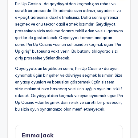
Pin Up Casino-da qeydiyyatdan keçmək çox rahat və
sürətli bir prosesdir. İlk adımda sizin adınızı, soyadınızı və
e-poçt adresinizi daxil etməlisiniz. Daha sonra şifrənizi
seçmək və onu təkrar daxil etmək lazımdır. Qeydiyyat
prosesində sizin məlumatlarınızı təhlil edən və sizi qoruyan
şərtlər də göstəriləcək. Qeydiyyat tamamlandıqdan
sonra Pin Up Casino-sunun sahəsindən keçmək üçün “Pin
Up giriş” butonuna vaxt verin. Bu butonu tıklayaraq sizi
giriş prosesine yönləndirəcək.
Qeydiyyatdan keçdikdən sonra, Pin Up Casino-da oyun
oynamak üçün bir şəhər və dövriyyə seçmək lazımdır. Sizə
ən yaxşı oyunları və bonusları göstərmək üçün sistem
sizin məlumatınıza baxacaq və sizinə uyğun oyunları təklif
edəcək. Qeydiyyatdan keçmək və oyun oynamak üçün Pin
Up Casino-dan keçmək dənizərək və sürətli bir prosesdir,
bu sizin oyun oynamanıza olan mənfi etməyəcək.
Emma jack