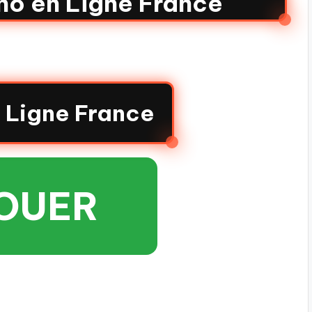
no en Ligne France
 Ligne France
JOUER