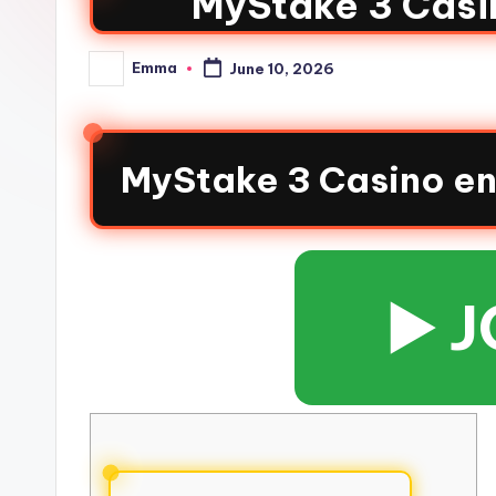
MyStake 3 Casi
Emma
June 10, 2026
MyStake 3 Casino en
▶️ 