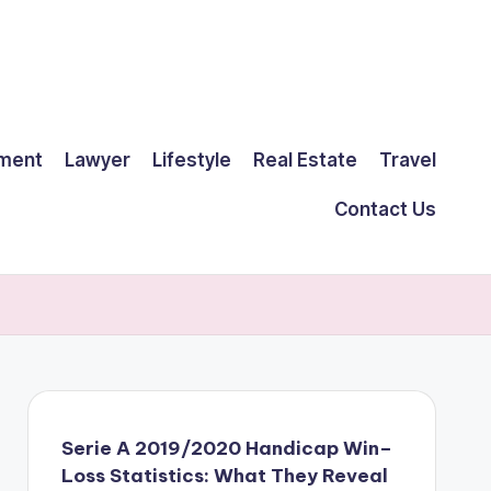
ment
Lawyer
Lifestyle
Real Estate
Travel
Contact Us
Serie A 2019/2020 Handicap Win–
Loss Statistics: What They Reveal