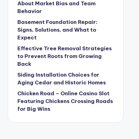
About Market Bias and Team
Behavior
Basement Foundation Repair:
Signs, Solutions, and What to
Expect
Effective Tree Removal Strategies
to Prevent Roots from Growing
Back
Siding Installation Choices for
Aging Cedar and Historic Homes
Chicken Road – Online Casino Slot
Featuring Chickens Crossing Roads
for Big Wins