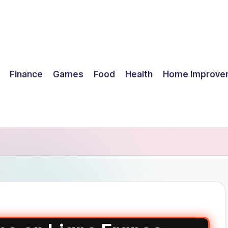
Finance
Games
Food
Health
Home Improve