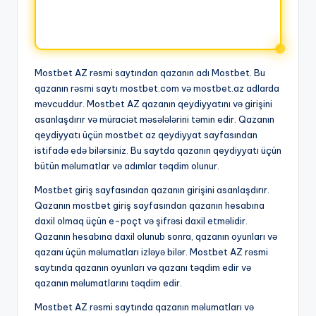
kimdir?
Mostbet AZ rəsmi saytından qazanın adı Mostbet. Bu
qazanın rəsmi saytı mostbet.com və mostbet.az adlarda
məvcuddur. Mostbet AZ qazanın qeydiyyatını və girişini
asanlaşdırır və müraciət məsələlərini təmin edir. Qazanın
qeydiyyatı üçün mostbet az qeydiyyat sayfasından
istifadə edə bilərsiniz. Bu saytda qazanın qeydiyyatı üçün
bütün məlumatlar və adımlar təqdim olunur.
Mostbet giriş sayfasından qazanın girişini asanlaşdırır.
Qazanın mostbet giriş sayfasından qazanın hesabına
daxil olmaq üçün e-poçt və şifrəsi daxil etməlidir.
Qazanın hesabına daxil olunub sonra, qazanın oyunları və
qazanı üçün məlumatları izləyə bilər. Mostbet AZ rəsmi
saytında qazanın oyunları və qazanı təqdim edir və
qazanın məlumatlarını təqdim edir.
Mostbet AZ rəsmi saytında qazanın məlumatları və