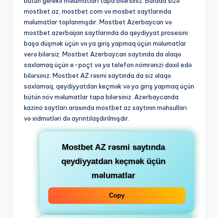
bütün gerekli məlumatları tapa bilərsiniz. Burada sizə
mostbet.az, mostbet.com və mosbet saytlarında
məlumatlar toplanmışdır. Mostbet Azerbaycan və
mostbet azerbaijan saytlarında da qeydiyyat prosesini
başa düşmək üçün və ya giriş yapmaq üçün məlumatlar
verə bilərsiz. Mostbet Azerbaycan saytında da əlaqə
saxlamaq üçün e-poçt və ya telefon nömrənizi daxil edə
bilərsiniz. Mostbet AZ rəsmi saytında da siz əlaqə
saxlamaq, qeydiyyatdan keçmək və ya giriş yapmaq üçün
bütün növ məlumatlar tapa bilərsiniz. Azerbaycanda
kazino saytları arasında mostbet az saytının məhsulları
və xidmətləri də ayrıntılaşdırılmışdır.
Mostbet AZ rəsmi saytında
qeydiyyatdan keçmək üçün
məlumatlar
Copy