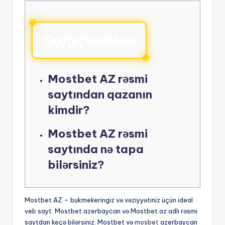
Содержимое
Mostbet AZ rəsmi
saytından qazanın
kimdir?
Mostbet AZ rəsmi
saytında nə tapa
bilərsiniz?
Mostbet AZ – bukmekeringiz və vəziyyətiniz üçün ideal
veb sayt. Mostbet azerbaycan və Mostbet.az adlı rəsmi
saytdan keçə bilərsiniz. Mostbet və
mosbet
azerbaycan