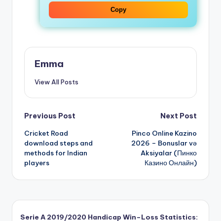
Copy
Emma
View All Posts
Previous Post
Next Post
Cricket Road
Pinco Online Kazino
download steps and
2026 – Bonuslar və
methods for Indian
Aksiyalar (Пинко
players
Казино Онлайн)
Serie A 2019/2020 Handicap Win–Loss Statistics: