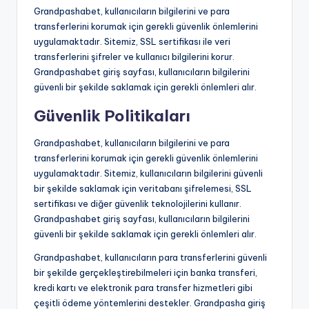
Grandpashabet, kullanıcıların bilgilerini ve para
transferlerini korumak için gerekli güvenlik önlemlerini
uygulamaktadır. Sitemiz, SSL sertifikası ile veri
transferlerini şifreler ve kullanıcı bilgilerini korur.
Grandpashabet giriş sayfası, kullanıcıların bilgilerini
güvenli bir şekilde saklamak için gerekli önlemleri alır.
Güvenlik Politikaları
Grandpashabet, kullanıcıların bilgilerini ve para
transferlerini korumak için gerekli güvenlik önlemlerini
uygulamaktadır. Sitemiz, kullanıcıların bilgilerini güvenli
bir şekilde saklamak için veritabanı şifrelemesi, SSL
sertifikası ve diğer güvenlik teknolojilerini kullanır.
Grandpashabet giriş sayfası, kullanıcıların bilgilerini
güvenli bir şekilde saklamak için gerekli önlemleri alır.
Grandpashabet, kullanıcıların para transferlerini güvenli
bir şekilde gerçekleştirebilmeleri için banka transferi,
kredi kartı ve elektronik para transfer hizmetleri gibi
çeşitli ödeme yöntemlerini destekler. Grandpasha giriş