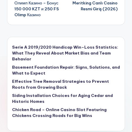
Олимп Казино – Бонус
Meritking Canlı Casino
150 000 KZT и 250 FS
Resmi Giriş (2026)
Olimp Казино
Serie A 2019/2020 Handicap Win–Loss Statistics:
What They Reveal About Market Bias and Team
Behavior
Basement Foundation Repair: Signs, Solutions, and
What to Expect
Effective Tree Removal Strategies to Prevent
Roots from Growing Back
Siding Installation Choices for Aging Cedar and
Historic Homes
Chicken Road – Online Casino Slot Featuring
Chickens Crossing Roads for Big Wins